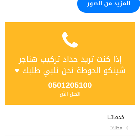
المزيد من الصور
إذا كنت تريد حداد تركيب هناجر
شينكو الحوطة نحن نلبي طلبك ♥
0501205100
اتصل الآن
خدماتنا
مظلات