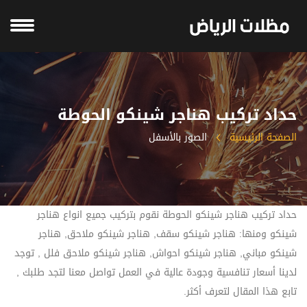
حداد تركيب هناجر شينكو الحوطة
الصفحة الرئيسية
الصور بالأسفل
حداد تركيب هناجر شينكو الحوطة نقوم بتركيب جميع انواع هناجر
شينكو ومنها: هناجر شينكو سقف, هناجر شينكو ملاحق, هناجر
شينكو مباني, هناجر شينكو احواش, هناجر شينكو ملاحق فلل , توجد
لدينا أسعار تنافسية وجودة عالية في العمل تواصل معنا لتجد طلبك ,
تابع هذا المقال لتعرف أكثر.