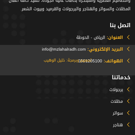
والتصاميم العصرية والمبتكرة بخامات عالية الجودة، تنفيذ كافة أعمال
المظلات والسواتر والهناجر والبرجولات والقرميد وبيوت الشعر.
اتصل بنا
العنوان:
الرياض - الحوطة
البريد الإلكتروني:
info@mzlahalradh.com
تصميم وبرمجة: خليل الوهيب
الهواتف:
0501205100
خدماتنا
برجولات
مظلات
سواتر
هناجر